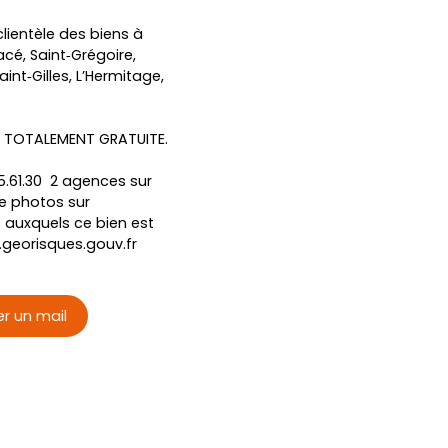
ientèle des biens à
cé, Saint‑Grégoire,
nt‑Gilles, L’Hermitage,
N TOTALEMENT GRATUITE.
.61.30 2 agences sur
de photos sur
 auxquels ce bien est
.georisques.gouv.fr
r un mail