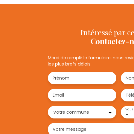
Intéressé par ce
Contactez-
Merci de remplir le formulaire, nous re
les plus brefs délais.
Prénom
No
Email
Tél
Vous 
Votre commune
-
Votre message