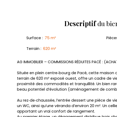
Descriptif
du bie
Surface
:
75
m²
Pièce
Terrain
:
620
m²
AG IMMOBILIER – COMMISSIONS RÉDUITES PACÉ : (ACHA
Située en plein centre‑bourg de Pacé, cette maison de
terrain de 620 m² exposé ouest, offre un cadre de vie
proximité des commodités et tranquillité. Un bien rar
beau potentiel d’évolution (aménagement de comble
Au rez‑de‑chaussée, l’entrée dessert une pièce de vie
un WC, ainsi qu’une véranda d’environ 20 m². Un cell
apportant un vrai confort de rangement.
Au premier étage, un dégagement distribue trois cha