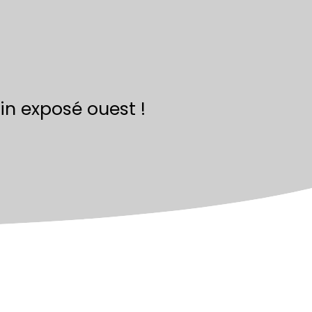
in exposé ouest !
Calculatrice
Ajouter aux favoris
Imprimer