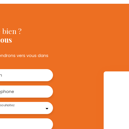
 bien ?
nous
viendrons vers vous dans
m
éphone
souhaitez