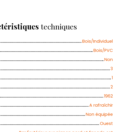
téristiques
techniques
Bois/Individuel
Bois/PVC
Non
3
1
2
1962
A rafraîchir
Non équipée
Ouest