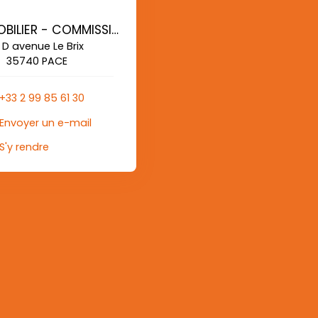
AG IMMOBILIER - COMMISSIONS REDUITES
 D avenue Le Brix
35740 PACE
+33 2 99 85 61 30
Envoyer un e-mail
S'y rendre