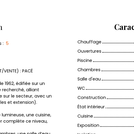
n
Carac
Chauffage
s
:
5
Ouvertures
Piscine
Chambres
T/VENTE) : PACÉ
Salle d'eau
 1962, édifiée sur un
WC
 recherché, alliant
e sur le secteur, avec un
Construction
s et extension).
État intérieur
 lumineuse, une cuisine,
Cuisine
ier complète ce niveau,
Exposition
mbres, une salle d’eau,