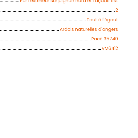
Par l'extérieur sur pignon nord et façade est
2
Tout à l'égout
Ardois naturelles d'angers
Pacé 35740
VM6412