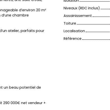
Isolation
Niveaux (RDC inclus)
énageable d’environ 20 m²
on d’une chambre
Assainissement
Toiture
un atelier, parfaits pour
Localisation
Référence
ant un beau potentiel de
oit 290 000€ net vendeur +