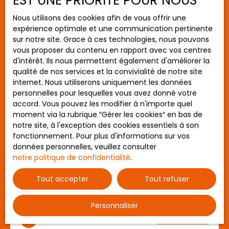
EST UNE PRIORITÉ POUR NOUS
Budget max (€)
Nous utilisons des cookies afin de vous offrir une
expérience optimale et une communication pertinente
sur notre site. Grace à ces technologies, nous pouvons
Surface min (m²)
vous proposer du contenu en rapport avec vos centres
d'intérêt. Ils nous permettent également d'améliorer la
Rechercher
476 100
qualité de nos services et la convivialité de notre site
€
internet. Nous utiliserons uniquement les données
personnelles pour lesquelles vous avez donné votre
accord. Vous pouvez les modifier à n'importe quel
Maison 120m² saint martin avec jardin
moment via la rubrique ″Gérer les cookies″ en bas de
plein sud !
notre site, à l'exception des cookies essentiels à son
VM6353
6
pièces
119.1
m²
fonctionnement. Pour plus d'informations sur vos
Rennes 35000
données personnelles, veuillez consulter
notre politique de confidentialité
.
AG immobilier commissions réduites : Notre
agence est heureuse de vous présenter cette
Tout accepter
Tout refuser
maison très bien située au sein du quartier Saint-
Martin, proche du cimetière du nord, de la rue de
Saint-Malo, à 12 minutes à pieds du métro (ligne
Personnaliser
A) ANATOLE FRANCE et à quelques pas du canal,
Nouveauté
venez découvrir cette maison des années 80