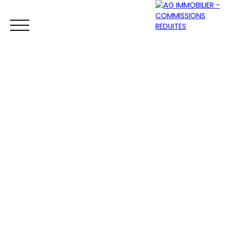
ACCUEIL
ACHETER
VENDRE
LOUER
Être rappelé