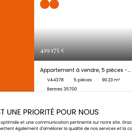
419 175
€
Appartement à vendre, 5 pièces -
Rennes 35700
VA4378
5
pièces
90.23
m²
Rennes 35700
AG IMMOBILIER – COMMISSIONS RÉDUITES :
(ACHAT/VENTE) : RENNES – PARC DES
EST UNE PRIORITÉ POUR NOUS
TANNEURS / RUE D’ANTRAIN Situé dans une
résidence de standing édifiée en 2008,
ce optimale et une communication pertinente sur notre site. Gr
calme, bien entretenue, sécurisée et raval
ettent également d'améliorer la qualité de nos services et la con
en 2026, cet appartement de 91 m²