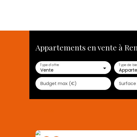
Appartements en vente à Ren
ACHETER
VENDRE
LOUER
ESTIMATION 
Type d'offre
Type de bi
Vente
Appart
Budget max (€)
Surface
Trier par
Pertinence