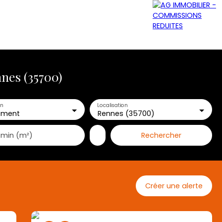
nes (35700)
GRATUITE
NOS AGENCES
CONTACT
en
Localisation
ement
Rennes (35700)
Rechercher
 min (m²)
Créer une alerte