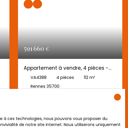
591 660
€
Appartement à vendre, 4 pièces -
Rennes 35700
VA4388
4
pièces
112
m²
Rennes 35700
AG IMMOBILIER‑COMMISSIONS RÉDUITES PACÉ :
(ACHAT/VENTE) : RENNES – Rue de Fougères /
Secteur recherché. Situé dans le très prisé
secteur de la rue de Fougères, à proximité
ace à ces technologies, nous pouvons vous proposer du
ée
immédiate des commerces, transports et
vivialité de notre site internet. Nous utiliserons uniquement
accès rapides vers le centre‑ville, découvrez