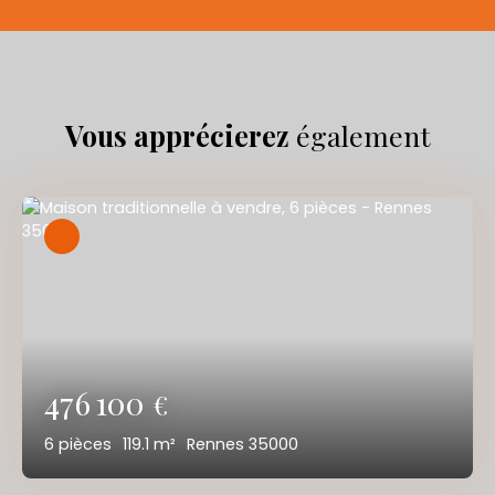
Vous apprécierez
également
476 100
€
6
pièces
119.1
m²
Rennes 35000