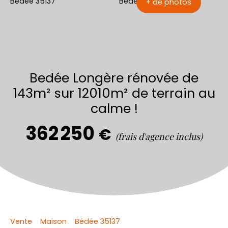
+ de photos
Bedée Longère rénovée de
143m² sur 12010m² de terrain au
calme !
362 250
€
(frais d'agence inclus)
Vente
Maison
Bédée 35137