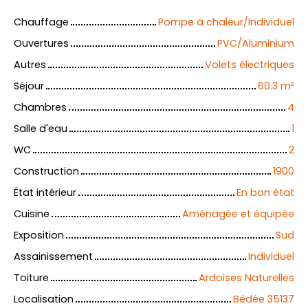
Chauffage
Pompe à chaleur/Individuel
Ouvertures
PVC/Aluminium
Autres
Volets électriques
Séjour
60.3
m²
Chambres
4
Salle d'eau
1
WC
2
Construction
1900
État intérieur
En bon état
Cuisine
Aménagée et équipée
Exposition
Sud
Assainissement
Individuel
Toiture
Ardoises Naturelles
Localisation
Bédée 35137