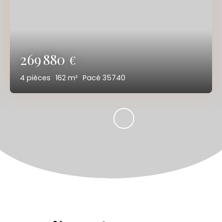
269 880
€
4
pièces
162
m²
Pacé 35740