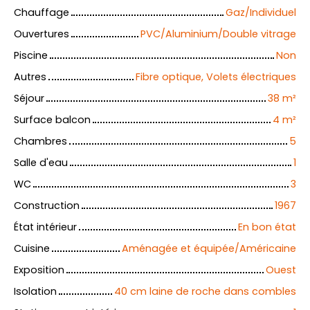
Chauffage
Gaz/Individuel
Ouvertures
PVC/Aluminium/Double vitrage
Piscine
Non
Autres
Fibre optique, Volets électriques
Séjour
38
m²
Surface balcon
4
m²
Chambres
5
Salle d'eau
1
WC
3
Construction
1967
État intérieur
En bon état
Cuisine
Aménagée et équipée/Américaine
Exposition
Ouest
Isolation
40 cm laine de roche dans combles