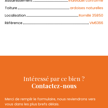
Assainissement
Individuel conforme
Toiture
ardoises naturelles
Localisation
Romillé 35850
Référence
VM6366
Intéressé par ce bien ?
Contactez-nous
Merci de remplir le formulaire, nous reviendrons vers
vous dans les plus brefs délais.