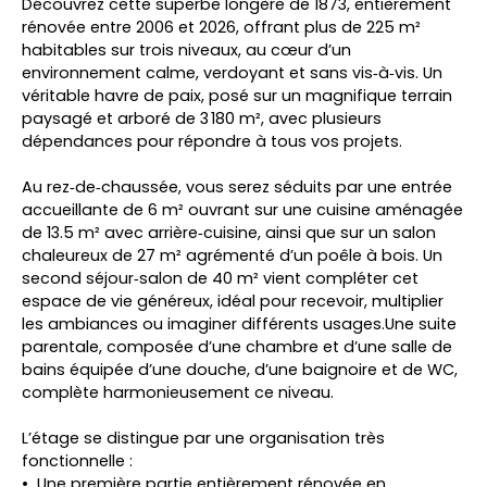
Découvrez cette superbe longère de 1873, entièrement
rénovée entre 2006 et 2026, offrant plus de 225 m²
habitables sur trois niveaux, au cœur d’un
environnement calme, verdoyant et sans vis‑à‑vis. Un
véritable havre de paix, posé sur un magnifique terrain
paysagé et arboré de 3 180 m², avec plusieurs
dépendances pour répondre à tous vos projets.
Au rez‑de‑chaussée, vous serez séduits par une entrée
accueillante de 6 m² ouvrant sur une cuisine aménagée
de 13.5 m² avec arrière‑cuisine, ainsi que sur un salon
chaleureux de 27 m² agrémenté d’un poêle à bois. Un
second séjour‑salon de 40 m² vient compléter cet
espace de vie généreux, idéal pour recevoir, multiplier
les ambiances ou imaginer différents usages.Une suite
parentale, composée d’une chambre et d’une salle de
bains équipée d’une douche, d’une baignoire et de WC,
complète harmonieusement ce niveau.
L’étage se distingue par une organisation très
fonctionnelle :
Une première partie entièrement rénovée en