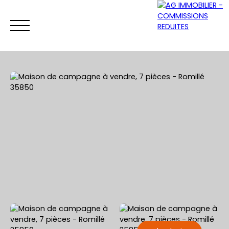
ACCUEIL
ACHETER
VENDRE
LOUER
Être rappelé