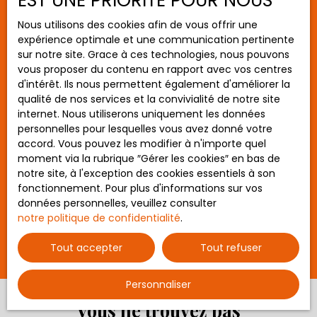
EST UNE PRIORITÉ POUR NOUS
Budget max (€)
Nous utilisons des cookies afin de vous offrir une
expérience optimale et une communication pertinente
sur notre site. Grace à ces technologies, nous pouvons
Surface min (m²)
vous proposer du contenu en rapport avec vos centres
d'intérêt. Ils nous permettent également d'améliorer la
Rechercher
496 800
qualité de nos services et la convivialité de notre site
€
internet. Nous utiliserons uniquement les données
personnelles pour lesquelles vous avez donné votre
accord. Vous pouvez les modifier à n'importe quel
Maison de campagne à vendre, 7 pièces
moment via la rubrique ″Gérer les cookies″ en bas de
- Romillé 35850
notre site, à l'exception des cookies essentiels à son
VM6366
7
pièces
225
m²
fonctionnement. Pour plus d'informations sur vos
Romillé 35850
données personnelles, veuillez consulter
notre politique de confidentialité
.
AG IMMOBILIER COMMISSIONS RÉDUITES PACÉ
(ACHAT/VENTE) - ROMILLÉ - NOUVEAUTE !
Tout accepter
Tout refuser
Découvrez cette superbe longère de 1873,
entièrement rénovée entre 2006 et 2026, offrant
plus de 225 m² habitables sur trois niveaux, au
Personnaliser
cœur d’un environnement calme, verdoyant et
Vous ne trouvez pas
sans vis‑à‑vis. Un véritable havre de paix, posé sur