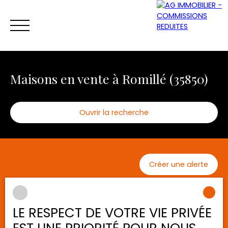
Maisons en vente à Romillé (35850)
Ouvrir la recherche
ACCUEIL
ACHETER
VENDRE
LOUER
Type d'offre
Trier par
Créer une alerte
Vente
Pertinence
Être rappelé
Type de bien
Maison
LE RESPECT DE VOTRE VIE PRIVÉE
Localisation
Romillé (35850)