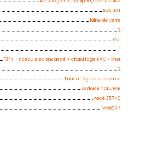
Aménagée et équipée/Coin cuisine
Sud-Est
laine de verre
2
Oui
1
10*4 + rideau elec encastré + chauffage PAC + liner
2
Tout à l'égout conforme
ardoise naturelle
Pacé 35740
VM6347