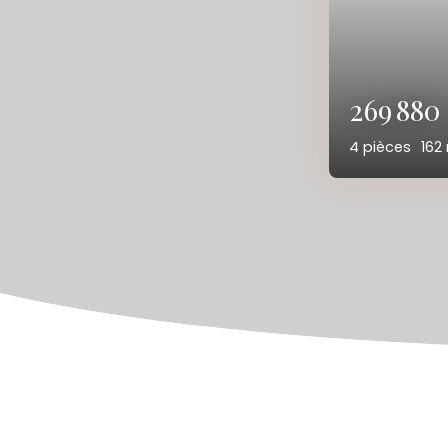
419 00
7
pièces
13