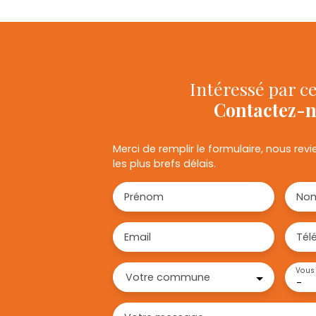
Intéressé par ce
Contactez-
Merci de remplir le formulaire, nous re
les plus brefs délais.
Prénom
No
Email
Tél
Vous 
Votre commune
-