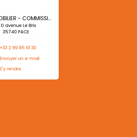
AG IMMOBILIER - COMMISSIONS REDUITES
 D avenue Le Brix
35740 PACE
+33 2 99 85 61 30
Envoyer un e-mail
S'y rendre