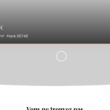
0
€
5
m²
Pacé 35740
Vous ne trouvez pas