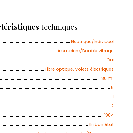
téristiques
techniques
Electrique/Individuel
Aluminium/Double vitrage
Oui
Fibre optique, Volets électriques
80
m²
5
1
2
1984
En bon état