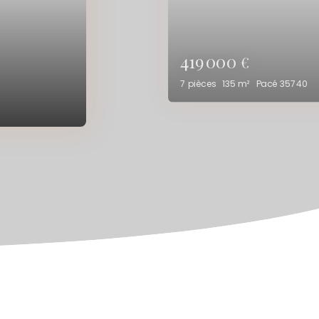
297 990
€
6
pièces
127.3
m²
Pacé 35740