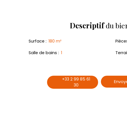
Descriptif
du bie
Surface
:
180
m²
Pièce
Salle de bains
:
1
Terra
+33 2 99 85 61
Envoye
30