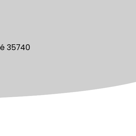
cé 35740
Calculatrice
Ajouter aux favoris
Imprimer