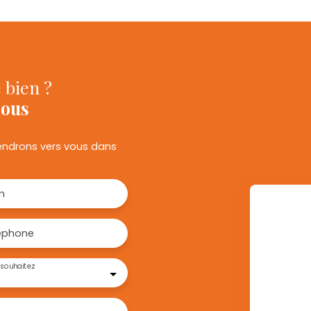
 bien ?
nous
viendrons vers vous dans
m
éphone
souhaitez