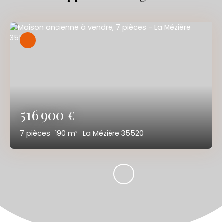
516 900
€
7
pièces
190
m²
La Mézière 35520