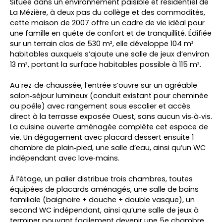
Située dans un environnement paisible et résidentiel de
La Mézière, à deux pas du collège et des commodités,
cette maison de 2007 offre un cadre de vie idéal pour
une famille en quête de confort et de tranquillité. Édifiée
sur un terrain clos de 530 m², elle développe 104 m²
habitables auxquels s’ajoute une salle de jeux d’environ
13 m², portant la surface habitables possible à 115 m².
Au rez‑de‑chaussée, l’entrée s’ouvre sur un agréable
salon‑séjour lumineux (conduit existant pour cheminée
ou poêle) avec rangement sous escalier et accès
direct à la terrasse exposée Ouest, sans aucun vis‑à‑vis.
La cuisine ouverte aménagée complète cet espace de
vie. Un dégagement avec placard dessert ensuite 1
chambre de plain‑pied, une salle d’eau, ainsi qu’un WC
indépendant avec lave‑mains.
À l’étage, un palier distribue trois chambres, toutes
équipées de placards aménagés, une salle de bains
familiale (baignoire + douche + double vasque), un
second WC indépendant, ainsi qu’une salle de jeux à
terminer pouvant facilement devenir une 5e chambre.