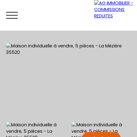
ACCUEIL
ACHETER
VENDRE
LOUER
Être rappelé