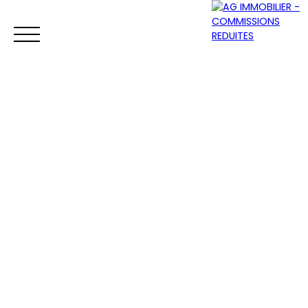
ACCUEIL
ACHETER
VENDRE
LOUER
Être rappelé