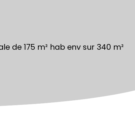
le de 175 m² hab env sur 340 m²