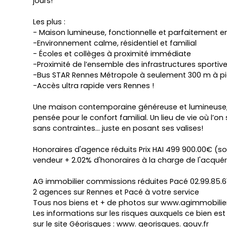
jours!
Les plus :
- Maison lumineuse, fonctionnelle et parfaitement e
-Environnement calme, résidentiel et familial
- Écoles et collèges à proximité immédiate
-Proximité de l’ensemble des infrastructures sport
-Bus STAR Rennes Métropole à seulement 300 m à p
-Accès ultra rapide vers Rennes !
Une maison contemporaine généreuse et lumineuse, 
pensée pour le confort familial. Un lieu de vie où l’on 
sans contraintes… juste en posant ses valises!
Honoraires d'agence réduits Prix HAI 499 900.00€ (s
vendeur + 2.02% d'honoraires à la charge de l'acquér
AG immobilier commissions réduites Pacé 02.99.85.6
2 agences sur Rennes et Pacé à votre service
Tous nos biens et + de photos sur www.agimmobilier
Les informations sur les risques auxquels ce bien es
sur le site Géorisques : www. georisques. gouv.fr