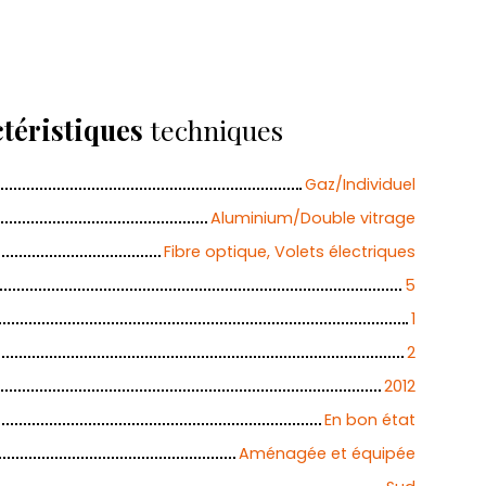
Calculatrice
Ajouter aux favoris
Imprimer
téristiques
techniques
Gaz/Individuel
Aluminium/Double vitrage
Fibre optique, Volets électriques
5
1
2
2012
En bon état
Aménagée et équipée