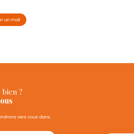
r un mail
 bien ?
nous
viendrons vers vous dans