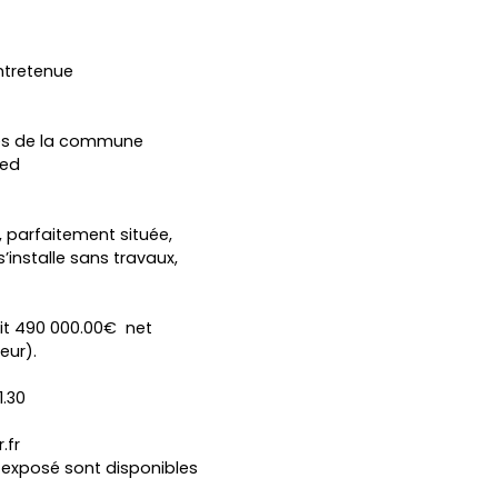
ntretenue
ives de la commune
ied
parfaitement située,
s’installe sans travaux,
oit 490 000.00€ net
eur).
1.30
.fr
t exposé sont disponibles