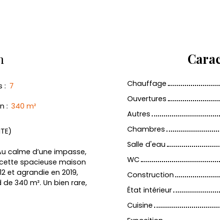
n
Carac
Chauffage
s
:
7
Ouvertures
in
:
340
m²
Autres
Chambres
NTE)
Salle d'eau
! Au calme d’une impasse,
WC
r cette spacieuse maison
2 et agrandie en 2019,
Construction
d de 340 m². Un bien rare,
État intérieur
Cuisine