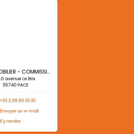
AG IMMOBILIER - COMMISSIONS REDUITES
 D avenue Le Brix
35740 PACE
+33 2 99 85 61 30
Envoyer un e-mail
S'y rendre