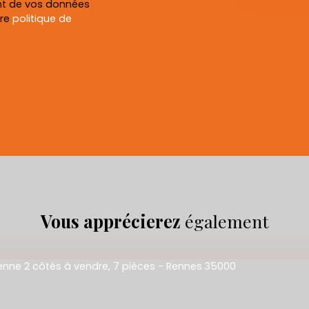
ent de vos données
tre
politique de
Vous apprécierez
également