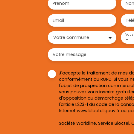
Prénom
No
Email
Tél
Vous 
Votre commune
-
Votre message
J'accepte le traitement de mes d
conformément au RGPD. Si vous ne
l'objet de prospection commercial
vous pouvez vous inscrire gratuitem
d'opposition au démarchage télép
l'article L223-1 du code de la cons
Internet www.bloctel.gouv.fr ou par
Société Worldline, Service Bloctel, C