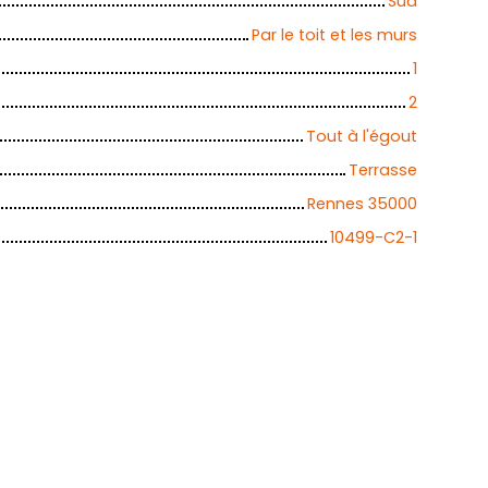
Sud
Par le toit et les murs
1
2
Tout à l'égout
Terrasse
Rennes 35000
10499-C2-1