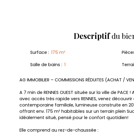
Retour
Descriptif
du bie
Surface
:
175
m²
Pièce
Salle de bains
:
1
Terra
AG IMMOBILIER – COMMISSIONS RÉDUITES (ACHAT / VE
A 7 min de RENNES OUEST située sur la ville de PACE 
avec accès très rapide vers RENNES, venez découvri
contemporaine familiale, lumineuse construite en 201
offrant env. 175 m² habitables sur un terrain plein Su
idéalement situé, pensé pour le confort quotidien!
Elle comprend au rez-de-chaussée :