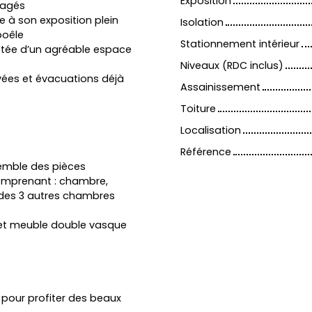
Exposition
nagés
e à son exposition plein
Isolation
poêle
Stationnement intérieur
étée d’un agréable espace
Niveaux (RDC inclus)
vées et évacuations déjà
Assainissement
Toiture
Localisation
Référence
emble des pièces
omprenant : chambre,
 des 3 autres chambres
 et meuble double vasque
 pour profiter des beaux