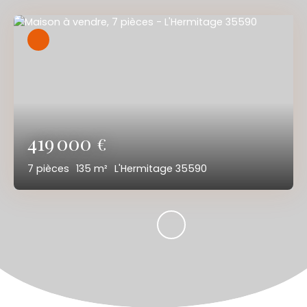
419 000
€
7
pièces
135
m²
L'Hermitage 35590