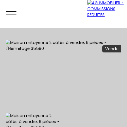
Vendu
ACCUEIL
ACHETER
VENDRE
LOUER
Être rappelé