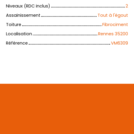
Niveaux (RDC inclus)
2
Assainissement
Tout à l'égout
Toiture
Fibrociment
Localisation
Rennes 35200
Référence
VM6309