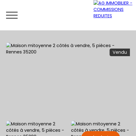
Vendu
ACCUEIL
ACHETER
VENDRE
LOUER
Être rappelé