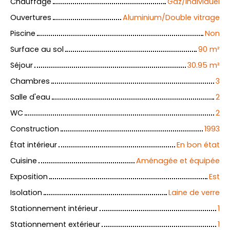
Chauffage
Gaz/Individuel
Ouvertures
Aluminium/Double vitrage
Piscine
Non
Surface au sol
90
m²
Séjour
30.95
m²
Chambres
3
Salle d'eau
2
WC
2
Construction
1993
État intérieur
En bon état
Cuisine
Aménagée et équipée
Exposition
Est
Isolation
Laine de verre
Stationnement intérieur
1
Stationnement extérieur
1