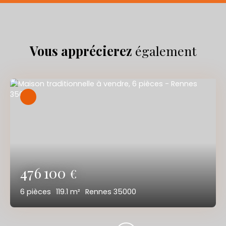
Vous apprécierez
également
476 100
€
6
pièces
119.1
m²
Rennes 35000