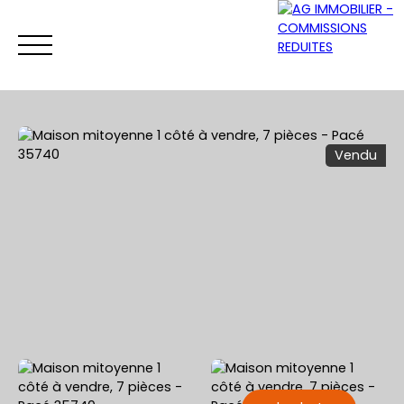
Vendu
ACCUEIL
ACHETER
VENDRE
LOUER
Être rappelé