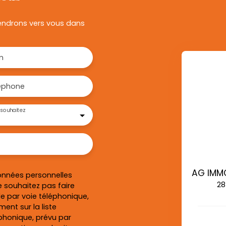
viendrons vers vous dans
m
éphone
souhaitez
onnées personnelles
28
 souhaitez pas faire
e par voie téléphonique,
ent sur la liste
honique, prévu par