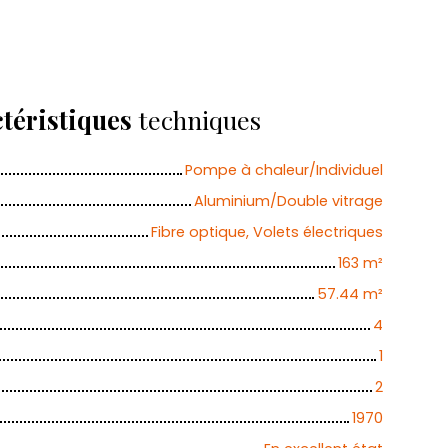
Calculatrice
Ajouter aux favoris
Imprimer
téristiques
techniques
Pompe à chaleur/Individuel
Aluminium/Double vitrage
Fibre optique, Volets électriques
163
m²
57.44
m²
4
1
2
1970