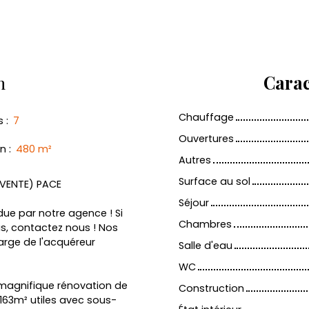
n
Carac
Chauffage
s
:
7
Ouvertures
in
:
480
m²
Autres
Surface au sol
/VENTE) PACE
Séjour
ue par notre agence ! Si
Chambres
us, contactez nous ! Nos
arge de l'acquéreur
Salle d'eau
WC
magnifique rénovation de
Construction
163m² utiles avec sous-