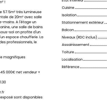
État intérieur
² !
Cuisine
de 57.5m² très lumineuse
Isolation
ntale de 20m² avec salle
e-mains. A l'étage un
Stationnement extérieur
nine, une salle de bains
Balcon
ous-sol on profite d'un
'un espace chaufferie. La
Niveaux (RDC inclus)
des professionnels, le
Assainissement
Toiture
 de magnifiques
Localisation
Référence
 545 000€ net vendeur +
1.30
.fr
t exposé sont disponibles