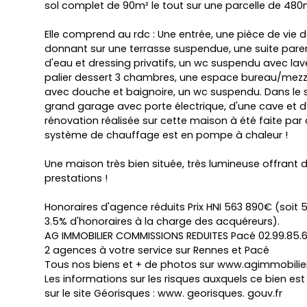
sol complet de 90m² le tout sur une parcelle de 480m
Elle comprend au rdc : Une entrée, une pièce de vie 
donnant sur une terrasse suspendue, une suite pare
d'eau et dressing privatifs, un wc suspendu avec lav
palier dessert 3 chambres, une espace bureau/mezza
avec douche et baignoire, un wc suspendu. Dans le s
grand garage avec porte électrique, d'une cave et d
rénovation réalisée sur cette maison à été faite par 
système de chauffage est en pompe à chaleur !
Une maison très bien située, très lumineuse offrant
prestations !
Honoraires d'agence réduits Prix HNI 563 890€ (soit
3.5% d'honoraires à la charge des acquéreurs).
AG IMMOBILIER COMMISSIONS REDUITES Pacé 02.99.85.6
2 agences à votre service sur Rennes et Pacé
Tous nos biens et + de photos sur www.agimmobilier
Les informations sur les risques auxquels ce bien es
sur le site Géorisques : www. georisques. gouv.fr