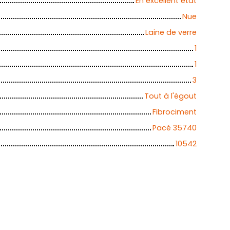
En excellent état
Nue
Laine de verre
1
1
3
Tout à l'égout
Fibrociment
Pacé 35740
10542