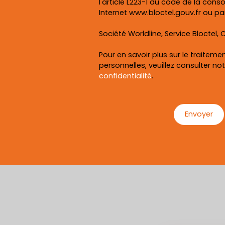
l'article L223-1 du code de la cons
Internet www.bloctel.gouv.fr ou par
Société Worldline, Service Bloctel, C
Pour en savoir plus sur le traitem
personnelles, veuillez consulter no
confidentialité
.
Envoyer