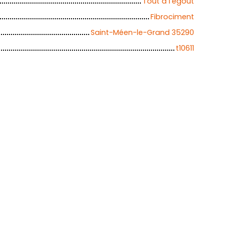
Tout à l'égout
Fibrociment
Saint-Méen-le-Grand 35290
t10611