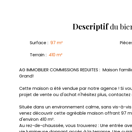
Descriptif
du bie
Surface
:
97
m²
Pièce
Terrain
:
410
m²
AG IMMOBILIER COMMISSIONS REDUITES : Maison famili
Grand!
Cette maison a été vendue par notre agence ! Si vo
projet de vente ou d'achat n'hésitez plus, contactez 
Située dans un environnement calme, sans vis-à-vis 
venez découvrir cette agréable maison offrant 97 m²
d'environ 410 m².
Au rez-de-chaussée, vous trouverez : Une entrée ave
vie lumineuse donnant accès à la terrasse, Une cui