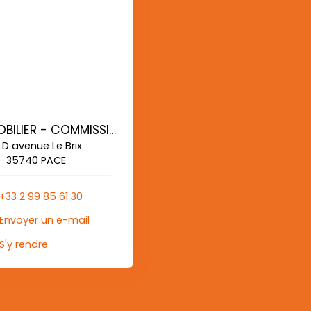
AG IMMOBILIER - COMMISSIONS REDUITES
 D avenue Le Brix
35740 PACE
+33 2 99 85 61 30
Envoyer un e-mail
S'y rendre