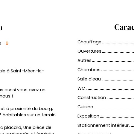
n
Carac
Chauffage
s
:
6
Ouvertures
Autres
Chambres
ale à Saint-Méen-le-
Salle d'eau
WC
us aussi vous avez un
nous !
Construction
Cuisine
et à proximité du bourg,
 habitables sur un terrain
Exposition
Stationnement intérieur
c placard, Une pièce de
sine aménagée et équipée,