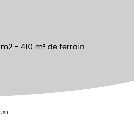
m2 - 410 m² de terrain
5290
Calculatrice
Ajouter aux favoris
Imprimer