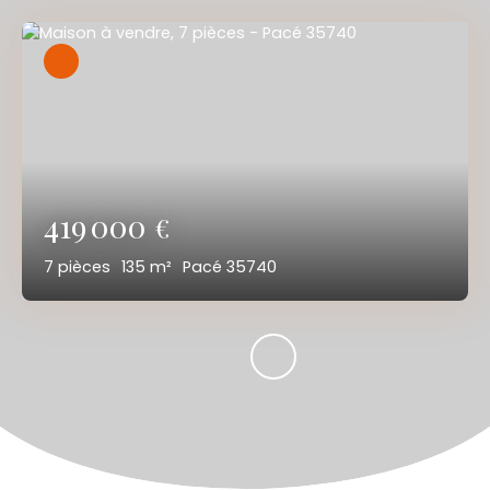
419 000
€
7
pièces
135
m²
Pacé 35740