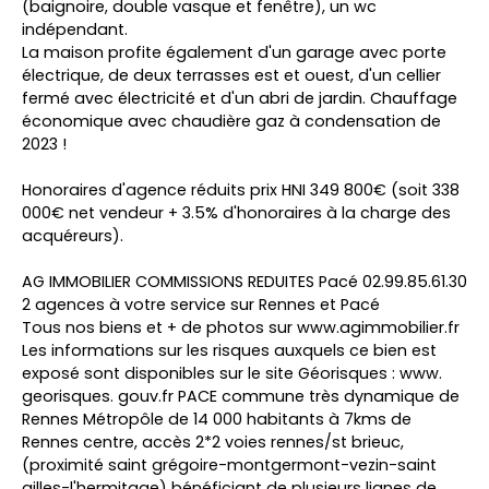
(baignoire, double vasque et fenêtre), un wc
indépendant.
La maison profite également d'un garage avec porte
électrique, de deux terrasses est et ouest, d'un cellier
fermé avec électricité et d'un abri de jardin. Chauffage
économique avec chaudière gaz à condensation de
2023 !
Honoraires d'agence réduits prix HNI 349 800€ (soit 338
000€ net vendeur + 3.5% d'honoraires à la charge des
acquéreurs).
AG IMMOBILIER COMMISSIONS REDUITES Pacé 02.99.85.61.30
2 agences à votre service sur Rennes et Pacé
Tous nos biens et + de photos sur www.agimmobilier.fr
Les informations sur les risques auxquels ce bien est
exposé sont disponibles sur le site Géorisques : www.
georisques. gouv.fr PACE commune très dynamique de
Rennes Métropôle de 14 000 habitants à 7kms de
Rennes centre, accès 2*2 voies rennes/st brieuc,
(proximité saint grégoire-montgermont-vezin-saint
gilles-l'hermitage) bénéficiant de plusieurs lignes de