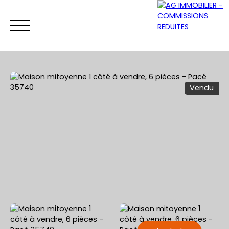
Vendu
ACCUEIL
ACHETER
VENDRE
LOUER
Être rappelé