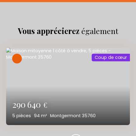
Vous apprécierez
également
Coup de cœur
290 640
€
5
pièces
94
m²
Montgermont 35760