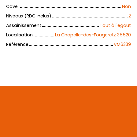
Cave
Non
Niveaux (RDC inclus)
2
Assainissement
Tout à l'égout
Localisation
La Chapelle-des-Fougeretz 35520
Référence
VM6339