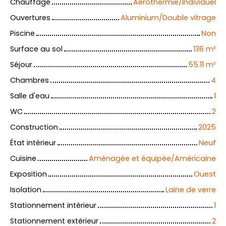
Chauffage
Aérothermie/Individuel
Ouvertures
Aluminium/Double vitrage
Piscine
Non
Surface au sol
136
m²
Séjour
55.11
m²
Chambres
4
Salle d'eau
1
WC
2
Construction
2025
État intérieur
Neuf
Cuisine
Aménagée et équipée/Américaine
Exposition
Ouest
Isolation
Laine de verre
Stationnement intérieur
1
Stationnement extérieur
2