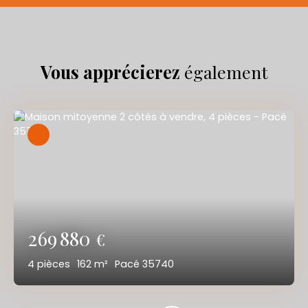
Vous apprécierez
également
269 880
€
4
pièces
162
m²
Pacé 35740