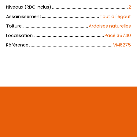
Niveaux (RDC inclus)
2
Assainissement
Tout à l'égout
Toiture
Ardoises naturelles
Localisation
Pacé 35740
Référence
VM6275