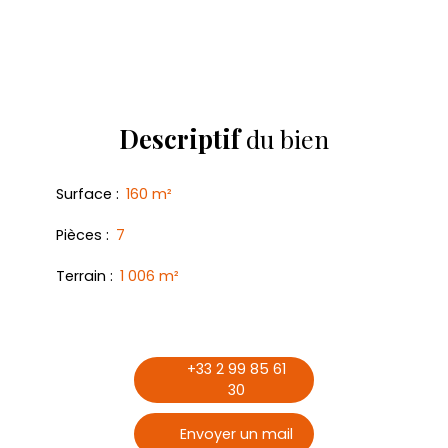
Descriptif
du bien
Surface
:
160
m²
Pièces
:
7
Terrain
:
1 006
m²
+33 2 99 85 61
30
Envoyer un mail