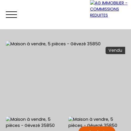
Vendu
ACCUEIL
ACHETER
VENDRE
LOUER
Être rappelé