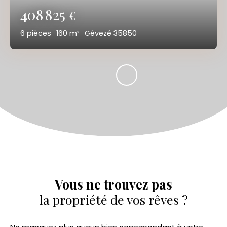
408 825
€
6
pièces
160
m²
Gévezé 35850
Vous ne trouvez pas
la propriété de vos rêves ?