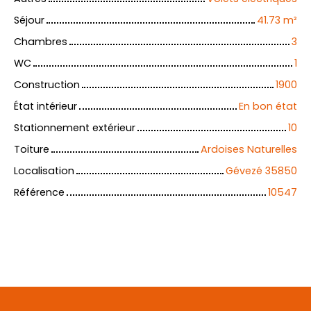
Séjour
41.73
m²
Chambres
3
WC
1
Construction
1900
État intérieur
En bon état
Stationnement extérieur
10
Toiture
Ardoises Naturelles
Localisation
Gévezé 35850
Référence
10547