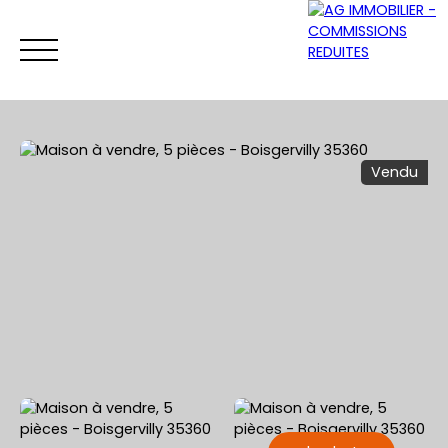
Vendu
ACCUEIL
ACHETER
VENDRE
LOUER
Être rappelé