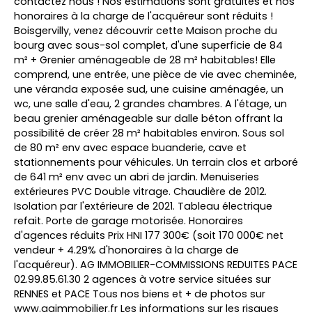
contactez nous ! Nos estimations sont gratuites et nos
honoraires à la charge de l'acquéreur sont réduits !
Boisgervilly, venez découvrir cette Maison proche du
bourg avec sous-sol complet, d'une superficie de 84
m² + Grenier aménageable de 28 m² habitables! Elle
comprend, une entrée, une pièce de vie avec cheminée,
une véranda exposée sud, une cuisine aménagée, un
wc, une salle d'eau, 2 grandes chambres. A l'étage, un
beau grenier aménageable sur dalle béton offrant la
possibilité de créer 28 m² habitables environ. Sous sol
de 80 m² env avec espace buanderie, cave et
stationnements pour véhicules. Un terrain clos et arboré
de 641 m² env avec un abri de jardin. Menuiseries
extérieures PVC Double vitrage. Chaudière de 2012.
Isolation par l'extérieure de 2021. Tableau électrique
refait. Porte de garage motorisée. Honoraires
d'agences réduits Prix HNI 177 300€ (soit 170 000€ net
vendeur + 4.29% d'honoraires à la charge de
l'acquéreur). AG IMMOBILIER-COMMISSIONS REDUITES PACE
02.99.85.61.30 2 agences à votre service situées sur
RENNES et PACE Tous nos biens et + de photos sur
www.agimmobilier.fr Les informations sur les risques