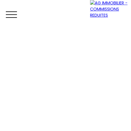
ACCUEIL
ACHETER
VENDRE
LOUER
Être rappelé