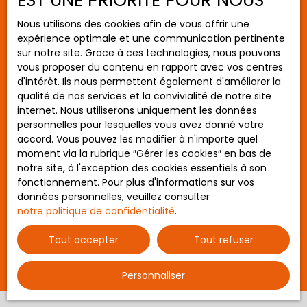
EST UNE PRIORITÉ POUR NOUS
Localisation
Pleumeleuc (35137)
Nous utilisons des cookies afin de vous offrir une
expérience optimale et une communication pertinente
Budget max (€)
sur notre site. Grace à ces technologies, nous pouvons
vous proposer du contenu en rapport avec vos centres
Surface min (m²)
d'intérêt. Ils nous permettent également d'améliorer la
qualité de nos services et la convivialité de notre site
internet. Nous utiliserons uniquement les données
Rechercher
348 000
€
personnelles pour lesquelles vous avez donné votre
accord. Vous pouvez les modifier à n'importe quel
moment via la rubrique ″Gérer les cookies″ en bas de
PLEUMELEUC - Maison Type 6 pièces - 141
notre site, à l'exception des cookies essentiels à son
fonctionnement. Pour plus d'informations sur vos
m2 - Hangar fermé de 130 m² - Terrain de
t10472
6
pièces
141
m²
données personnelles, veuillez consulter
plus de 2 000 m²
Pleumeleuc 35137
notre politique de confidentialité
.
AG IMMOBILIER COMMISSIONS REDUITES Pacé :
Tout accepter
Tout refuser
(ACHAT/VENTE) Sur la commune de Pleumeleuc,
proche école et à 5 minutes des commerces!
Personnaliser
Superbe emplacement pour cette maison
traditionnelle bien entretenue! Elle dispose de 141
m² habitables avec sous-sol complet semi-