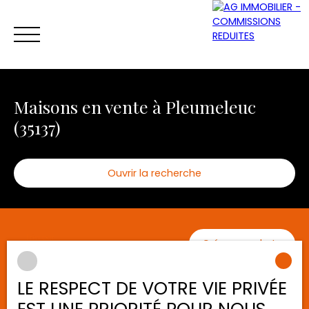
Maisons en vente à Pleumeleuc
(35137)
Ouvrir la recherche
ACCUEIL
ACHETER
VENDRE
LOUER
Être rappelé
Type d'offre
Trier par
Créer une alerte
Vente
Pertinence
Type de bien
LE RESPECT DE VOTRE VIE PRIVÉE
Maison