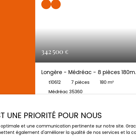
342 500
€
Longère - Médréac - 8 pièces 180m
sur 4 000 m² de terrain
t10612
7
pièces
180
m²
Médréac 35360
AG IMMOBILIER-COMMISSIONS REDUITES PACE 
Charmante longère en campagne de
EST UNE PRIORITÉ POUR NOUS
Médréac rénovée en 2015 - 180 m² - 5
chambres + 1 bureau - RARE : pièce de vie 
ce optimale et une communication pertinente sur notre site. Gr
87 m² ! Localisation au calme, tout en
ettent également d'améliorer la qualité de nos services et la con
restant à proximité des axes principaux et