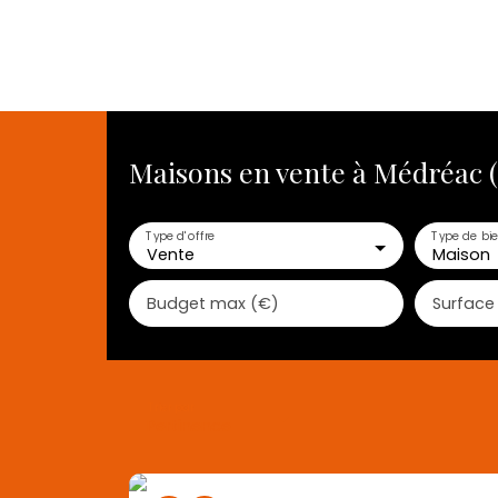
Maisons en vente à Médréac (
ACHETER
VENDRE
LOUER
ESTIMATION 
Type d'offre
Type de bi
Vente
Maison
Budget max (€)
Surface
Trier par
Pertinence