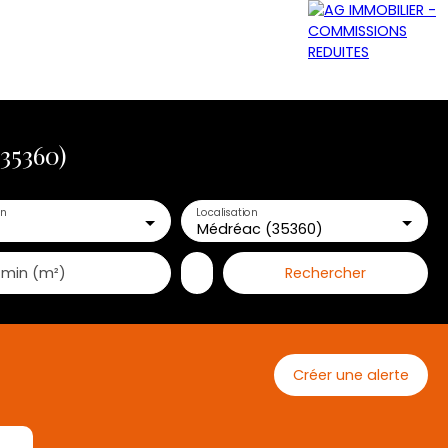
35360)
GRATUITE
NOS AGENCES
CONTACT
en
Localisation
Médréac (35360)
Rechercher
 min (m²)
Créer une alerte