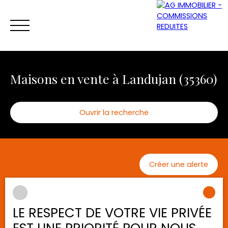
Maisons en vente à Landujan (35360)
Ouvrir la recherche
ACCUEIL
ACHETER
VENDRE
LOUER
Type d'offre
Trier par
Créer une alerte
Vente
Pertinence
Être rappelé
Type de bien
Maison
Vendu
LE RESPECT DE VOTRE VIE PRIVÉE
Localisation
Landujan (35360)