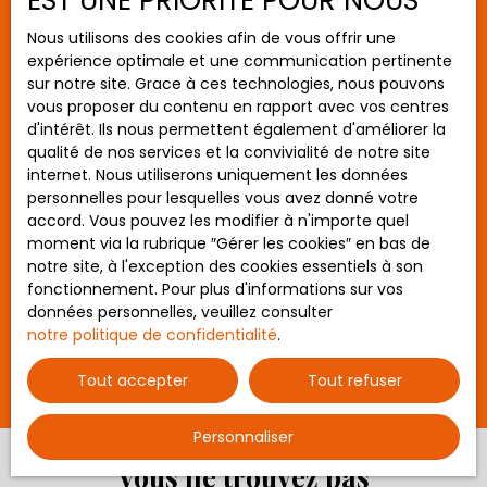
EST UNE PRIORITÉ POUR NOUS
Budget max (€)
Nous utilisons des cookies afin de vous offrir une
expérience optimale et une communication pertinente
sur notre site. Grace à ces technologies, nous pouvons
Surface min (m²)
vous proposer du contenu en rapport avec vos centres
d'intérêt. Ils nous permettent également d'améliorer la
Rechercher
Vendu
qualité de nos services et la convivialité de notre site
internet. Nous utiliserons uniquement les données
personnelles pour lesquelles vous avez donné votre
accord. Vous pouvez les modifier à n'importe quel
Maison Landujan 7 pièces 166 m2 - 5
moment via la rubrique ″Gérer les cookies″ en bas de
chambres - dépendances - 7500 m² de
notre site, à l'exception des cookies essentiels à son
t10521
7
pièces
166
m²
terrain
fonctionnement. Pour plus d'informations sur vos
Landujan 35360
données personnelles, veuillez consulter
notre politique de confidentialité
.
AG IMMOBILIER-COMMISSIONS RÉDUITES, Campagne
de LANDUJAN, avec un superbe environnement!
Tout accepter
Tout refuser
Cette maison a été vendue par notre agence ! Si
vous aussi vous avez un projet de vente ou
d'achat n'hésitez plus, contactez nous ! A 3
Personnaliser
minutes du centre bourg et 10 minutes de
Vous ne trouvez pas
MONTAUBAN DE BRETAGNE! Belle Longère de 166m²