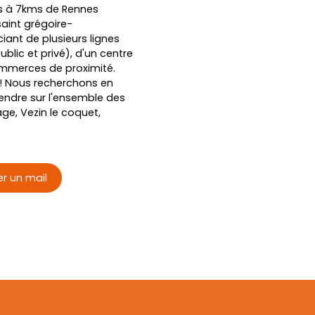
s à 7kms de Rennes
saint grégoire-
iant de plusieurs lignes
blic et privé), d'un centre
mmerces de proximité.
re ! Nous recherchons en
endre sur l'ensemble des
e, Vezin le coquet,
r un mail