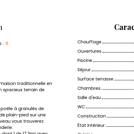
n
Carac
Chauffage
s
:
6
Ouvertures
Piscine
Séjour
Surface terrasse
maison traditionnelle en
Chambres
n spacieux terrain de
Salle d'eau
WC
 poêle à granulés de
de plain-pied sur une
Construction
iveau vous trouverez
État intérieur
derie.
dont 1 de 17.3m² avec