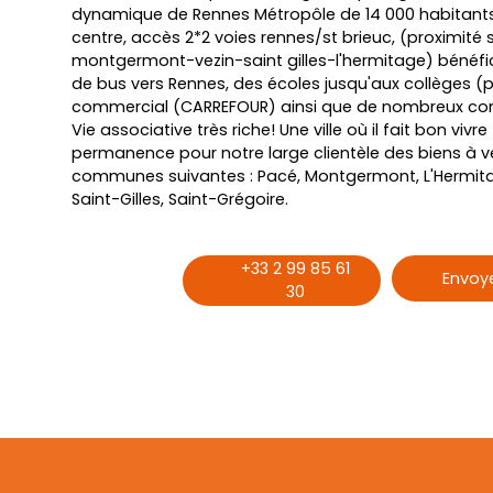
dynamique de Rennes Métropôle de 14 000 habitant
centre, accès 2*2 voies rennes/st brieuc, (proximité 
montgermont-vezin-saint gilles-l'hermitage) bénéfic
de bus vers Rennes, des écoles jusqu'aux collèges (pu
commercial (CARREFOUR) ainsi que de nombreux co
Vie associative très riche! Une ville où il fait bon viv
permanence pour notre large clientèle des biens à v
communes suivantes : Pacé, Montgermont, L'Hermitag
Saint-Gilles, Saint-Grégoire.
+33 2 99 85 61
Envoye
30