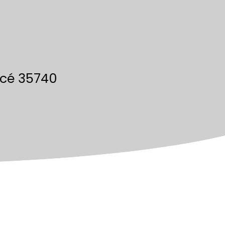
acé 35740
Calculatrice
Ajouter aux favoris
Imprimer