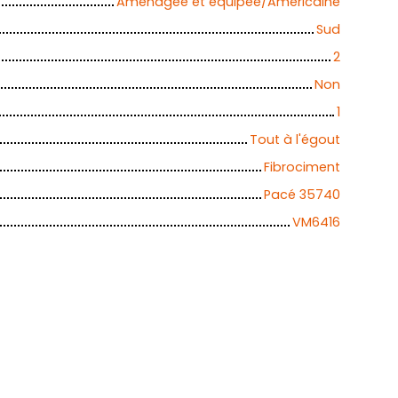
Aménagée et équipée/Américaine
Sud
2
Non
1
Tout à l'égout
Fibrociment
Pacé 35740
VM6416