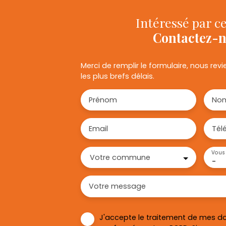
Intéressé par ce
Contactez-
Merci de remplir le formulaire, nous re
les plus brefs délais.
Prénom
No
Email
Tél
Vous 
Votre commune
-
Votre message
J'accepte le traitement de mes d