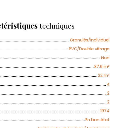
téristiques
techniques
Granulés/Individuel
PVC/Double vitrage
Non
37.6
m²
32
m²
4
2
2
1974
En bon état