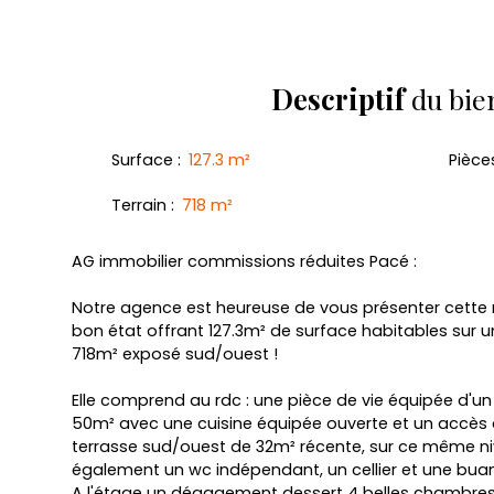
Descriptif
du bie
Surface
:
127.3
m²
Pièce
Terrain
:
718
m²
AG immobilier commissions réduites Pacé :
Notre agence est heureuse de vous présenter cette 
bon état offrant 127.3m² de surface habitables sur u
718m² exposé sud/ouest !
Elle comprend au rdc : une pièce de vie équipée d'un
50m² avec une cuisine équipée ouverte et un accès 
terrasse sud/ouest de 32m² récente, sur ce même n
également un wc indépendant, un cellier et une buan
A l'étage un dégagement dessert 4 belles chambres 