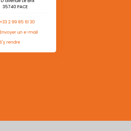
 D avenue Le Brix
35740 PACE
+33 2 99 85 61 30
Envoyer un e-mail
S'y rendre