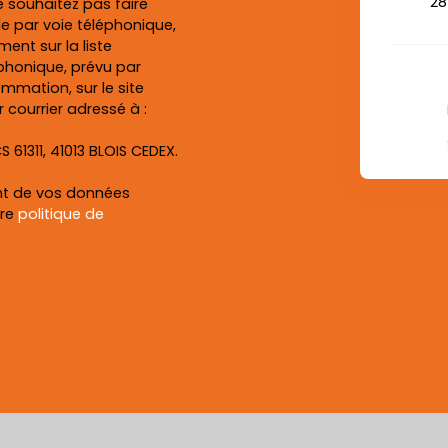
28
 souhaitez pas faire
e par voie téléphonique,
ent sur la liste
honique, prévu par
ommation, sur le site
 courrier adressé à :
S 61311, 41013 BLOIS CEDEX.
ent de vos données
tre
politique de