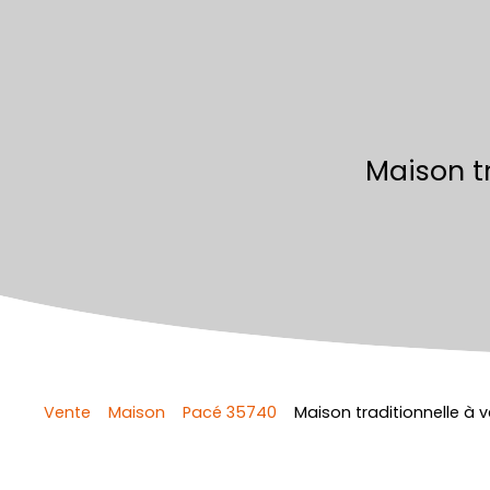
Maison t
Vente
Maison
Pacé 35740
Maison traditionnelle à 
Retour