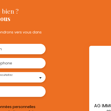
 bien ?
nous
viendrons vers vous dans
m
éphone
souhaitez
onnées personnelles