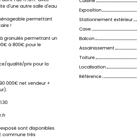
Cuisine
te d'une autre salle d'eau
Exposition
aménageable permettant
Stationnement extérieur
ire !
Cave
 à granulés permettant un
Balcon
0€ à 800€ pour le
Assainissement
Toiture
e/qualité/prix pour la
Localisation
Référence
 290 000€ net vendeur +
ur).
1.30
.fr
t exposé sont disponibles
ACE commune très