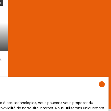
u
m2
!
us
ace à ces technologies, nous pouvons vous proposer du
s
vivialité de notre site internet. Nous utiliserons uniquement