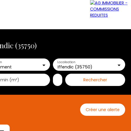
ndic (35750)
GRATUITE
NOS AGENCES
CONTACT
en
Localisation
ement
Iffendic (35750)
Rechercher
 min (m²)
Créer une alerte