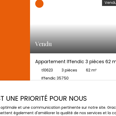
Vend
Vendu
Appartement Iffendic 3 pièces 62 
- Dernier étage - Balcon - Garage
t10623
3
pièces
62
m²
fermé
Iffendic 35750
AG IMMOBILIER COMMISSIONS REDUITES Pacé 
EXCLUSIVITE AGENCE ! Cet appartement
EST UNE PRIORITÉ POUR NOUS
vient d'être vendu par notre agence ! Si vo
aussi vous avez un projet de vente ou
ce optimale et une communication pertinente sur notre site. Gr
d'achat n'hésitez plus, contactez nous! No
ettent également d'améliorer la qualité de nos services et la con
estimations sont gratuites et nos