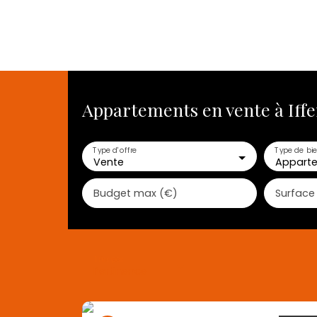
Appartements en vente à Iffe
ACHETER
VENDRE
LOUER
ESTIMATION 
Type d'offre
Type de bi
Vente
Appart
Budget max (€)
Surface
Trier par
Pertinence