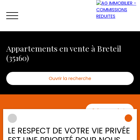
Appartements en vente à Breteil
(35160)
Ouvrir la recherche
ACCUEIL
ACHETER
VENDRE
LOUER
Être rappelé
Type d'offre
Trier par
Créer une alerte
Vente
Pertinence
Type de bien
LE RESPECT DE VOTRE VIE PRIVÉE
Appartement
Vendu