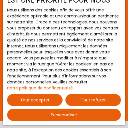
EST UNE PRIORITÉ POUR NOUS
Localisation
Breteil (35160)
Nous utilisons des cookies afin de vous offrir une
expérience optimale et une communication pertinente
Budget max (€)
sur notre site. Grace à ces technologies, nous pouvons
vous proposer du contenu en rapport avec vos centres
Surface min (m²)
d'intérêt. Ils nous permettent également d'améliorer la
qualité de nos services et la convivialité de notre site
internet. Nous utiliserons uniquement les données
Rechercher
Vendu
personnelles pour lesquelles vous avez donné votre
accord. Vous pouvez les modifier à n'importe quel
moment via la rubrique ″Gérer les cookies″ en bas de
BRETEIL Maison/appartement de 79M²
notre site, à l'exception des cookies essentiels à son
fonctionnement. Pour plus d'informations sur vos
avec jardin privatif de 73m² exposé sud
10168
5
pièces
79.72
m²
données personnelles, veuillez consulter
ouest et garage fermé !
Breteil 35160
notre politique de confidentialité
.
AG IMMOBILIER COMMISSIONS REDUITES :
Tout accepter
Tout refuser
(ACHAT/VENTE) BRETEIL Trop tard cet
appartement est déjà vendu par notre agence ! Si
Personnaliser
vous aussi vous avez un projet de vente n'hésitez
plus, contactez nous ! Nos estimations sont
gratuites et nos honoraires à la charge de