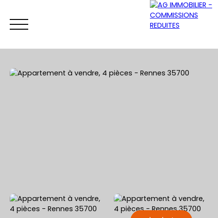
ACCUEIL
ACHETER
VENDRE
LOUER
Être rappelé