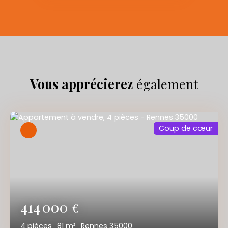
Vous apprécierez
également
Coup de cœur
414 000
€
4
pièces
81
m²
Rennes 35000