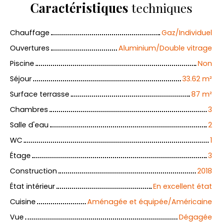
Caractéristiques
techniques
Chauffage
Gaz/Individuel
Ouvertures
Aluminium/Double vitrage
Piscine
Non
Séjour
33.62
m²
Surface terrasse
87
m²
Chambres
3
Salle d'eau
2
WC
1
Étage
3
Construction
2018
État intérieur
En excellent état
Cuisine
Aménagée et équipée/Américaine
Vue
Dégagée