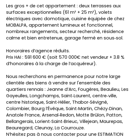
Les gros + de cet appartement : deux terrasses aux
surfaces exceptionnelles (61 m² + 25 m²), volets
électriques avec domotique, cuisine équipée de chez
MOBALPA, appartement lumineux et fonctionnel,
nombreux rangements, secteur recherché, résidence
calme et bien entretenue, garage fermé en sous‑sol.
Honoraires d’agence réduits.
Prix HAI : 591 600 € (soit 570 000€ net vendeur + 3.8 %
d’honoraires à la charge de l’acquéreur).
Nous recherchons en permanence pour notre large
clientèle des biens à vendre sur l'ensemble des
quartiers rennais : Jeanne d’Arc, Fougères, Beaulieu, Les
Gayeulles, Longchamps, Saint‑Laurent, centre‑ville,
centre historique, Saint‑Hélier, Thabor‑Sévigné,
Colombier, Bourg l’Évêque, Saint‑Martin, Chézy‑Dinan,
Anatole France, Arsenal‑Redon, Motte Brûlon, Patton,
Bellangerais, Lorient‑Saint‑Brieuc, Villejean, Maurepas,
Beauregard, Cleunay, La Courrouze.
N’hésitez pas à nous contacter pour une ESTIMATION