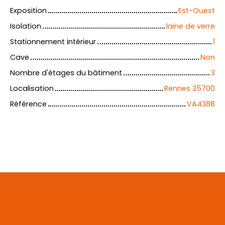
Exposition
Est-Ouest
Isolation
laine de verre
Stationnement intérieur
1
Cave
Non
Nombre d'étages du bâtiment
3
Localisation
Rennes 35700
Référence
VA4388