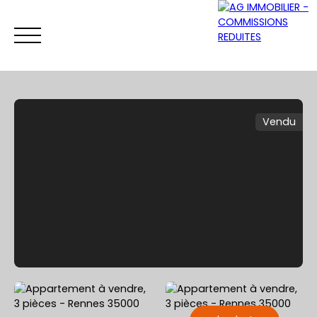
Vendu
ACCUEIL
ACHETER
VENDRE
LOUER
Être rappelé