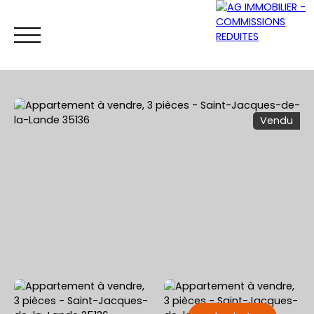
Vendu
ACCUEIL
ACHETER
VENDRE
LOUER
Être rappelé