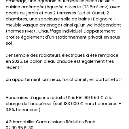
aménagé, une agréable et lumineuse pièce de vie +
cuisine aménagée/équipée ouverte (23.5m² env) avec
accès au jardin et aux 2 terrasses Sud et Ouest, 2
chambres, une spacieuse salle de bains (Baignoire +
meuble vasque aménagé) ainsi qu'un wc indépendant
(normes PMR) . Chauffage individuel. L'appartement
profite également d'un stationnement privatif en sous-
sol
L’ensemble des radiateurs électriques a été remplacé
en 2025. Le ballon d’eau chaude est également très
récent!!
Un appartement lumineux, fonctionnel , en parfait état !
Honoraires d'agence réduits ! Prix HAI 189 950 € à la
charge de l'acquéreur (soit 183 000 € hors honoraires +
3.8% honoraires)
AG immobilier Commissions Réduites Pacé
02.99.85.61.30