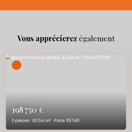
Vous apprécierez
également
198 750
€
3
pièces
62.54
m²
Pacé 35740