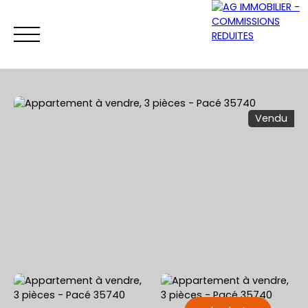
Vendu
ACCUEIL
ACHETER
VENDRE
LOUER
Être rappelé