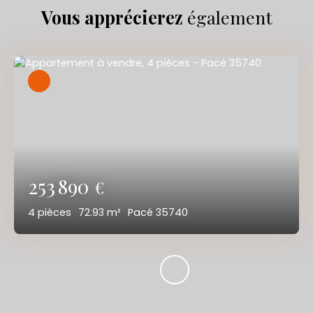
Vous apprécierez
également
253 890
€
4
pièces
72.93
m²
Pacé 35740