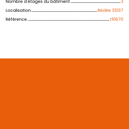
Nombre d'étages du bâtiment
3
Localisation
Bédée 35137
Référence
t10670
+