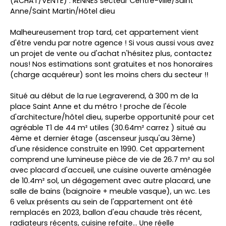
(ACHAT/VENTE) : RENNES secteur Centre-ville/Saint
Anne/Saint Martin/Hôtel dieu
Malheureusement trop tard, cet appartement vient
d'être vendu par notre agence ! Si vous aussi vous avez
un projet de vente ou d'achat n'hésitez plus, contactez
nous! Nos estimations sont gratuites et nos honoraires
(charge acquéreur) sont les moins chers du secteur !!
Situé au début de la rue Legraverend, à 300 m de la
place Saint Anne et du métro ! proche de l'école
d'architecture/hôtel dieu, superbe opportunité pour cet
agréable T1 de 44 m² utiles (30.64m² carrez ) situé au
4ème et dernier étage (ascenseur jusqu'au 3ème)
d'une résidence construite en 1990. Cet appartement
comprend une lumineuse pièce de vie de 26.7 m² au sol
avec placard d'accueil, une cuisine ouverte aménagée
de 10.4m² sol, un dégagement avec autre placard, une
salle de bains (baignoire + meuble vasque), un wc. Les
6 velux présents au sein de l'appartement ont été
remplacés en 2023, ballon d'eau chaude très récent,
radiateurs récents, cuisine refaite... Une réelle