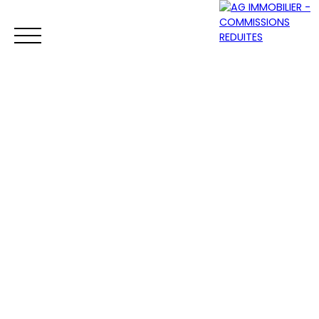
ACCUEIL
ACHETER
VENDRE
LOUER
Être rappelé